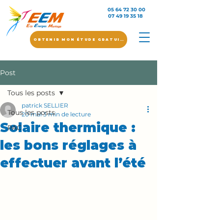
05 64 72 30 00
07 49 19 35 18
OBTENIR MON ÉTUDE GRATUITE
Post
Tous les posts
patrick SELLIER
Tous les posts
20 mai
3 min de lecture
Solaire thermique :
PAC
les bons réglages à
effectuer avant l’été