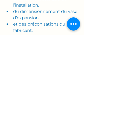
l’installation,
du dimensionnement du vase 
d’expansion,
et des préconisations du 
fabricant.
Une pression trop basse 
peut entraîner :
une mauvaise circulation 
solaire,
des arrêts de sécurité,
des risques de vaporisation,
une dégradation prématurée 
du fluide caloporteur.
Attention
Le contrôle doit toujours être 
réalisé installation froide ou peu 
chaude afin d’obtenir une lecture 
cohérente.